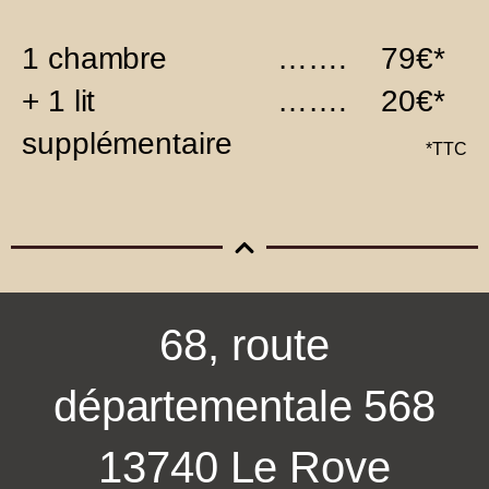
1 chambre
……. 79€*
+ 1 lit
……. 20€*
supplémentaire
*TTC
68, route
départementale 568
13740 Le Rove